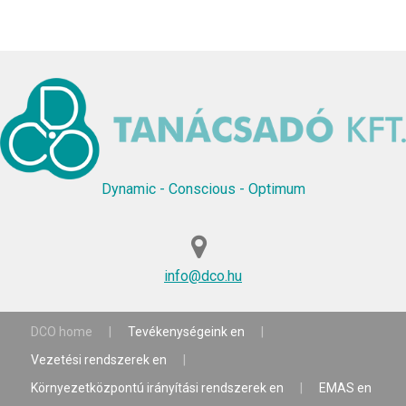
Dynamic - Conscious - Optimum
info@dco.hu
DCO home
|
Tevékenységeink en
|
Vezetési rendszerek en
|
Környezetközpontú irányítási rendszerek en
|
EMAS en