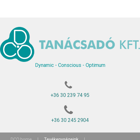
Dynamic - Conscious - Optimum
+36 30 239 74 95
+36 30 245 2904
DCO home
|
Tevékenységeink
|