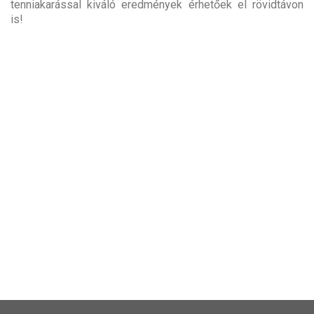
tenniakarással kiváló eredmények érhetőek el rövidtávon
is!