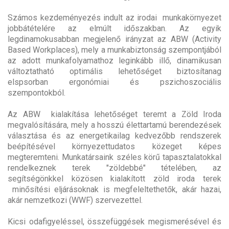
Számos kezdeményezés indult az irodai munkakörnyezet
jobbátételére az elmúlt időszakban. Az egyik
legdinamokusabban megjelenő irányzat az ABW (Activity
Based Workplaces), mely a munkabiztonság szempontjából
az adott munkafolyamathoz leginkább illő, dinamikusan
változtatható optimális lehetőséget biztosítanag
elspsorban ergonómiai és pszichoszociális
szempontokból.
Az ABW kialakítása lehetőséget teremt a Zöld Iroda
megvalósítására, mely a hosszú élettartamú berendezések
választása és az energetikailag kedvezőbb rendszerek
beépítésével környezettudatos közeget képes
megteremteni. Munkatársaink széles körű tapasztalatokkal
rendelkeznek terek "zöldebbé" tételében, az
segítségönkkel közösen kialakított zöld iroda terek
minősítési eljárásoknak is megfeleltethetők, akár hazai,
akár nemzetkozi (WWF) szervezettel.
Kicsi odafigyeléssel, összefüggések megismerésével és